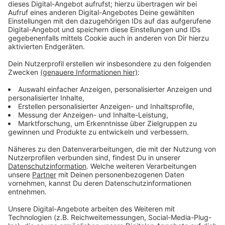
Landgericht und Amtsgericht weisen Klage
ab
Anzeige
Als es der ursprünglichen Besitzerin wieder besserging,
wollte sie den Hund zurück – vergeblich. Deshalb zog
sie vor Gericht, denn ihrer Ansicht nach hatte sie den
Hund nur vorübergehend abgegeben. Sowohl das
Amtsgericht Opladen als auch das Landgericht wiesen
die Klage aber ab. Die Beweislage spreche dafür, dass
sich beide Seiten auf eine dauerhafte Übereignung des
Hundes geeinigt hätten.
Anzeige