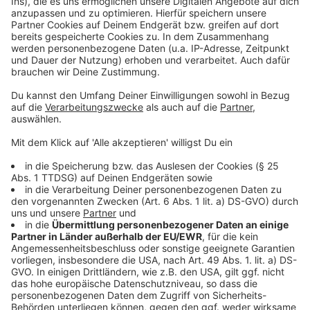
Weitere Meldungen aus Leverkusen
Anzeige
Leverkusen gegen Augsburg: Werkselfspiel in der
Bundesliga
Leverkusener Traktoren rollen wieder zur
Lichterfahrt
Personalversammlung: Leverkusener Stadt-Kitas
geschlossen
Anzeige