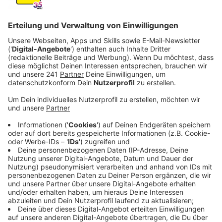
Anzeige
Gepflegt und Hundesteuer übernommen
Anzeige
Wem gehört der Hund? Mit dieser Frage mussten sich
jetzt die Gerichte bei uns beschäftigen. Hintergrund
war ein Streit zwischen zwei Freundinnen um einen
Zwergspitz. Die Klägerin hatte den Hund wegen
gesundheitlicher Probleme an eine Bekannte gegeben.
Die sagte nach anfänglicher Unsicherheit zu und
pflegte den Hund dann nahezu zwei Jahre. Sie meldete
ihn bei der Stadt um und übernahm auch die
Hundesteuer.
Anzeige