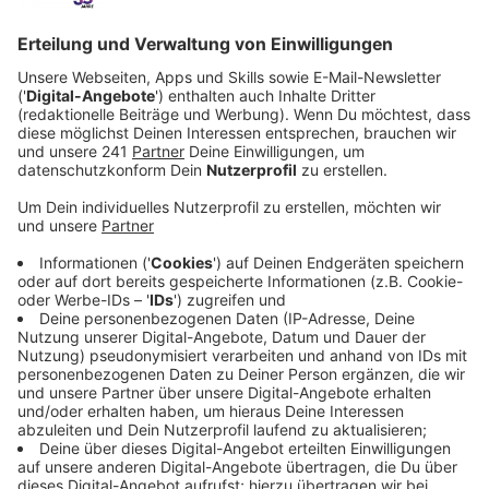
Anzeige
Weihnachtlich geschmückte Mofas und Roller fahren
zum Spendensammeln durch unsere Stadt. Start ist
am Samstag (20.12) um 17:00 Uhr am Motorradhaus
Granke in Bergisch Neukirchen. Dann geht es bis zum
Opladener Weihnachtsmarkt, wo um 18:30 Uhr ein
besonderes, restauriertes Mofa für den guten Zweck
verlost wird.
Anzeige
So verläuft die Strecke
Anzeige