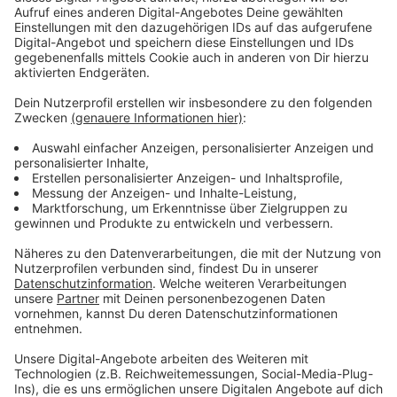
Auf diesen Straßen ist die Mofatour ab 17:00 Uhr
unterwegs:
Burscheider Strasse/ Rennbaumstrasse/ Rat-Deycks-
Str./ Berliner Platz/ Düsseldorfer-Str./ Altstadtstr./
Münzstr./ Gartenstr./ Opladener Platz/ Kölner-Str./
Robert-Blum-Str./ Humboldtstr./ Lützenkirchener-Str./
von Knoeringen-Str./ Bruchhauser-Str./ Steinbücheler-
Str./Theodor-Heuss-Ring/Käthe-Kollwitz-Str./
Heinrich-Lübke-Str./ Opladener-Str./ Oulustrasse/
Mülheimer-Str./ Am Dhünnberg/ Durchfahrt Klinikum
Leverkusen/ Sauerbruchstr./Kalkstr./ Scharnhorstst./
Moosweg/ Gustav-Heinemann-Str./ Bismarckstr./
BayArena/ Robert-Blum-Str./ Kölner-Str.
Anzeige