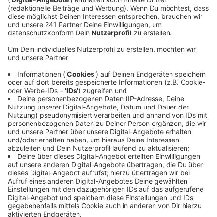
Anzeige
Die Ehrenamtlichen müssen erst ausgebildet werden,
weil diese Beratung ein sensibles Thema ist – es
dauert also eine Zeit, bis die Freiwilligen einsatzbereit
sind. Die für Leverkusen zuständige Stelle hat gerade
16 ehrenamtliche Mitarbeitende und 3 Hospitantinnen.
Über die Feiertage brauchen laut Frauennotruf in
Leverkusen vor allem Frauen häufig Unterstützung von
Opferberatungen.
Hier erreicht ihr den Weißen Ring
Anzeige