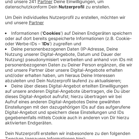
weiter genauer unter die Lupe nehmen.
Veröffentlicht:
Donnerstag, 05.09.2019 11:13
Anzeige
Konkret geht es der CDU um den bisherigen Bauablauf:
Laut Vertrag hätte das Gemeindezentrum mit
Minarett und Kuppel dieses Jahr im Herbst fertig
werden müssen. Bislang ist auf dem Grundstück aber
noch nichts passiert. Der Maghariba-Verein hatte
deshalb erst kürzlich um Aufschub gebeten.
Den Zeitpunkt kann die CDU nicht nachvollziehen: Die
Partei wirft dem Verein Vertragsbruch vor: Laut
Vertrag hätte der Verein den Bauverzug schon längst
„unaufgefordert und unverzüglich“ melden müssen,
kritisiert die CDU. Der Maghariba-Verein sagt, dass er
den Bauverzug nicht zu verschulden habe.