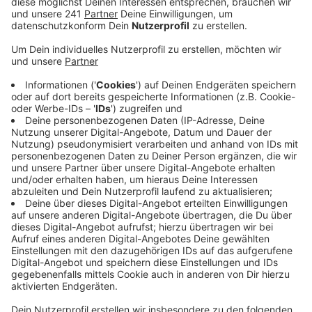
aktuell auf Platz 8.
Veröffentlicht:
Montag, 10.05.2021 07:51
Anzeige
Die Stadt kann sich die hohen Zahlen nicht erklären
und spricht von einem diffusen Infektionsgeschehen.
Die Verwaltung hatte zuletzt allerdings eingeräumt,
dass die Kontaktnachverfolgung zu langsam erfolge –
hier will sie jetzt mehr Tempo machen, um
Infektionsketten schneller zu durchbrechen. Die Stadt
führt die hohen Coronazahlen aber auch auf ihre
strenge Quarantäne-Strategie zurück. In Leverkusen
müssen z.B. Personen am Ende ihrer Quarantäne einen
Test machen. Das sei in vielen anderen Städten nicht
so.