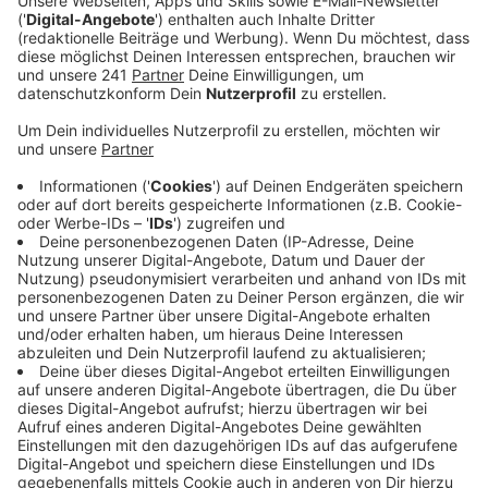
Veröffentlicht:
Dienstag, 01.04.2025 11:38
Anzeige
Konkret geht es um die Einrichtung einer 30er-Zone
zwischen der
Eifelstraße und dem Abknick
Stephanusstraße
. Derzeit gilt dort Tempolimit 50.
Bereits im Dezember vergangenen Jahres haben die
Mitglieder des Fördervereins eine Verkehrsberuhigung
gefordert. Laut dem Vorsitzenden haben die
Zuständigen der Stadt die Anliegen erkannt und
bestätigt. Unmittelbar in der Stephanusstraße wird
aktuell deswegen über eine Lösung in Form einer
Fußgänger-Insel nachgedacht. Ein richtiges
Sicherheits-Konzept soll dann in den Sommerferien