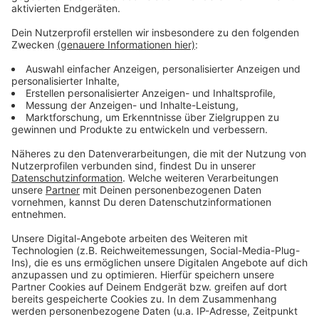
von den Zuständigen vorgestellt werden.
Anzeige
Mehr News aus Leverkusen
Anzeige
Große Auszeichnung für Leverkusener Lehrer
Oberbürgermeister schreibt Brief zu
Koalitionsverhandlungen
Bayer 04 spielt bei Pokalschreck Bielefeld
Anzeige