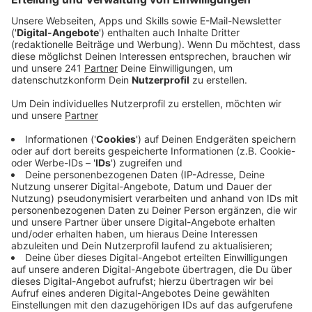
vergleichsweise glimpflich davon. Nur jede dritte
Fahrt soll ausfallen.
Veröffentlicht:
Dienstag, 05.03.2024 06:20
Anzeige
Die Wupsi versucht die Ausfälle auf alle Linien zu
verteilen und auf vielbefahrenen Strecken
Gelenkbusse einzusetzen. Komplett ausfallen wird
wieder die Linie 222 zwischen Opladen und Bergisch
Gladbach. Welche Fahrten stattfinden, können wir auf
der
Homepage der Wupsi
oder in ihrer App nachlesen.
Wer normalerweise mit den Bussen und Bahnen in Köln
unterwegs ist, muss sich Alternativen suchen. Die KVB
hat bereits angekündigt, dass ein Großteil aller Fahrten
ausfallen wird.