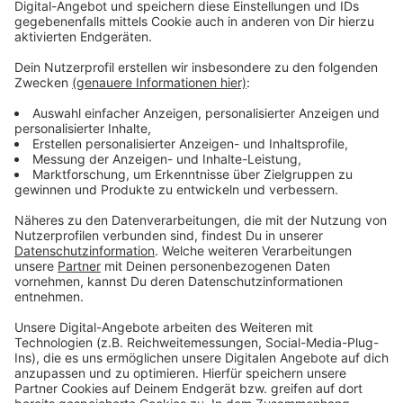
Nächste Woche wollen Verdi und die Arbeitgeber
verhandeln. Die Gewerkschaft fordert unter anderem
eine andere Überstundenregelung und
Ausgleichszahlungen für Beschäftigte, die in Schicht-
oder Nachtarbeit fahren.
Anzeige
Weitere Meldungen aus Leverkusen
Anzeige
Ausschreitungen nach Derby Köln gegen Leverkusen
Unfall mit vier Fahrzeugen: Störungen auf der A1 nach
Köln
NRW streicht Straßenausbaubeiträge auch für