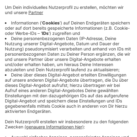
Straße ausgestellt.
Veröffentlicht:
Dienstag, 12.04.2022 06:26
Anzeige
Für die Betriebsaufnahme ist allerdings neben der
Baugenehmigung noch die Erlaubnis der
Bezirksregierung Köln nötig. Das entsprechende
Prüfverfahren läuft. Zudem liegen der Stadt aktuell
fünf weitere Bauanträge für Wettannahmestellen und
Wettbüros vor.
Anzeige