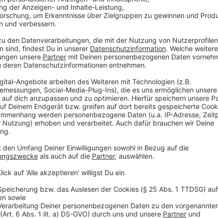
Mythos 1: Passwörter sollten möglichst kom
Anzeige
Da wäre schon das erste "Jein". Je komplizierter eur
Hacks sind nämlich auf das sogenannte Social Engine
geschaut, wie euer Passwort lauten könnte. Der Nam
Partners oder eurer Partnerin sind beispielsweise ei
ihr das Tier bei Instagram postet oder der Beziehun
Allerdings: Komplizierte Passwörter kann man sich n
des Menschen: Dasselbe Passwort für mehrere Seit
Das ist eher suboptimal. Deshalb lieber euer Passw
sind gut, 20 besser. Da gehen auch einfach zu merk
'lokopokoschmoko'.
Anzeige
Mythos 2: Passwörter sollte man möglichst