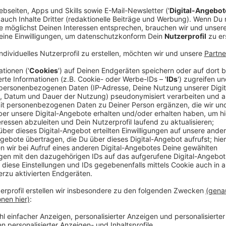
Anzeige
Der "Safer Internet Day" wird von Jahr zu Jahr wichti
gerufen - seit 2004 gibt es ihn. Ursprünglich geht es
nachdenken. Klar ist aber, dass es mit dem Denken ni
wird, wie sicher man im Internet unterwegs ist. Da
Passwörter zu sprechen. Dass ein 12345-Passwort g
sein. Aber einige Tipps, die man immer wieder zu Pas
gemeint, bringen aber nicht viel. Oder verschlimmbes
haben uns diese Mythen mal genauer angeschaut.
Zur Info vorab: Viele Dinge lassen sich oft mit eine
ist es so wie bei Diskussionen über die richtige Aufst
weiß es immer besser - nur nicht der Trainer. Eine hu
Wer sich aber an Regeln hält, macht schon vieles rich
Anzeige