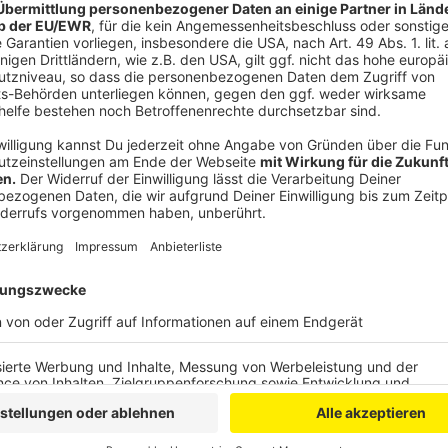
Anzeige
"Das ist Quatsch", lautet die unmissverständliche 
Computer-Zeitschrift c’t. Denn: "Die Gefahr dabei lie
wir uns leichter merken können, also landet das als 
wiederum unsicher", erklärt Tonekaboni. Die Empfehlu
Passwörter nutzen. Ein Passwort ändern, wenn man we
schon einmal in einem Datenleak oder ähnlichem war, 
wie
"Have I Been Pownd?"
nachvollziehen.
Anzeige
Mythos 3: Passwörter sollte ich niemals au
Anzeige