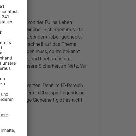
ger. Er wurde von der EU ins Leben
 darum, dass wir über Sicherheit im Netz
cht ausreicht, sondern lieber gecheckt
mit kommt man schnell auf das Thema
eändert werden muss, sollte bekannt
swörtern hört, sind höchstens gut
sern sogar unsere Sicherheit im Netz. Wir
m "Jein" beantworten. Denn im IT-Bereich
ellung bei einem Fußballspiel: irgendeiner
ndertprozentige Sicherheit gibt es nicht.
tig.