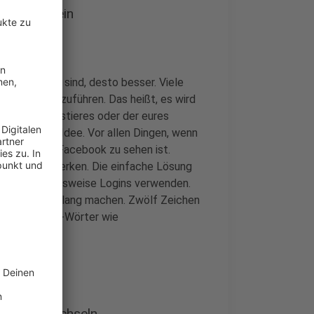
pliziert sein
e Passwörter sind, desto besser. Viele
ering zurückzuführen. Das heißt, es wird
e eures Haustieres oder der eures
ne schlechte Idee. Vor allen Dingen, wenn
gsstatus bei Facebook zu sehen ist.
icht immer merken. Die einfache Lösung
en beziehungsweise Logins verwenden.
ort möglichst lang machen. Zwölf Zeichen
ende Fantasie-Wörter wie
 häufig wechseln