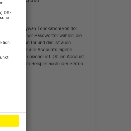
Antwort von Keywan Tonekaboni von der
gt darin, dass wir Passwörter wählen, die
Post-It am Monitor und das ist auch
ng lautet: für alle Accounts eigene
iß, dass es unsicher ist. Ob ein Account
lässt sich zum Beispiel auch über Seiten
fschreiben