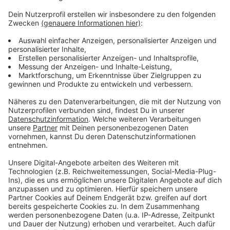
Die Brücke über die A1 in Alkenrath Schlebuschrath
Wilhelm-Leuschner-Straße in Alkenrath
Der Bereich Oulustraße/Gezelinallee in Schlebusch
(Fahrradzone)
Ob die Fahrradstraßen wirklich kommen, muss jetzt der
Stadtrat entscheiden.
Anzeige
Anzeige