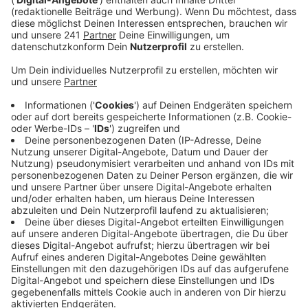
Veröffentlicht:
Mittwoch, 10.03.2021 11:15
Anzeige
In einer Fahrradstraße dürfen Autos mit in
Ausnahmefällen fahren, und dann auch nur Tempo 30.
Außerdem dürfen Fahrräder nebeneinander fahren und
haben immer Vorrang. Die Vorschläge:
Rheinstraße/Wiesenstraße in Hitdorf
Unterstraße von Felderstraße bis Burgstraße in
Rheindorf
Der Bereich Dhünnstraße/Nobelstraße in Wiesdorf
(Fahrradzone)
An St. Remigius in Opladen