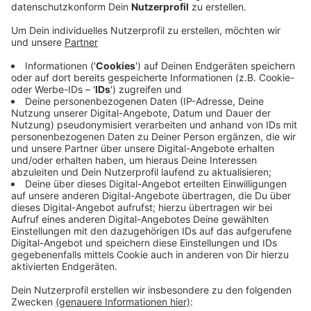
Anzeige
Wenn das Werk wächst, wächst auch der LKW-Verkehr
rund um die Maurinusstraße. Perspektivisch soll sich
die Zahl der täglichen Lastwagen von derzeit 25 fast
verdoppeln. Quettinger Anwohner hatten sich gegen
diesen zusätzlichen Verkehr gewehrt und mehrere
hundert Unterschriften gesammelt. Von der
Wellpappenfabrik Gierlichs heißt es: Grundsätzlich
freue man sich über die Erweiterungs-Entscheidung
der Politik – aber die Entscheidung habe viel zu lange
gedauert. Das Unternehmen war bereit an einen
anderen Standort umzuziehen, es habe sich aber
nichts Passendes gefunden.
Anzeige