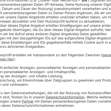
Anzeige
Im Vergleich mit anderen Städten lässt vor allem di
Radwege zu wünschen übrig, so das Ergebnis des Tes
der Stadt attestieren, dass gerade in der letzten Z
stattgefunden habe. Doch es gibt auch Positives zu
Radfahrer liegt Leverkusen vor anderen Städten der
Fahrradverleihsystem wird ausdrücklich gelobt. Außer
der Stadt ein Verkehrsmittel ist, das sowohl von Jun
Test.
Die vollständigen Ergebnisse findet ihr hier
.
Anzeige
Weitere Meldungen aus Leverkusen
Anzeige