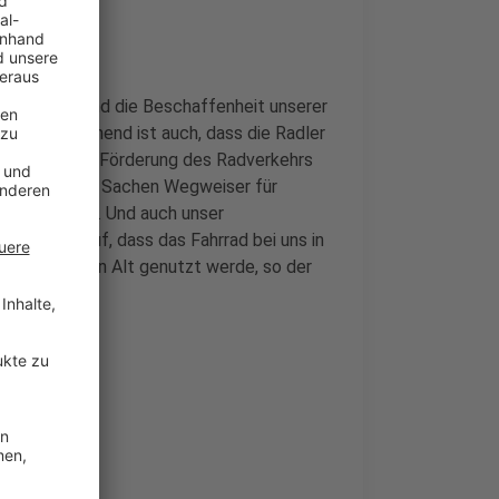
e Reinigung und die Beschaffenheit unserer
ts. Beschämend ist auch, dass die Radler
eit sehr wenig Förderung des Radverkehrs
 berichten: In Sachen Wegweiser für
selben Größe. Und auch unser
dem falle auf, dass das Fahrrad bei uns in
g als auch von Alt genutzt werde, so der