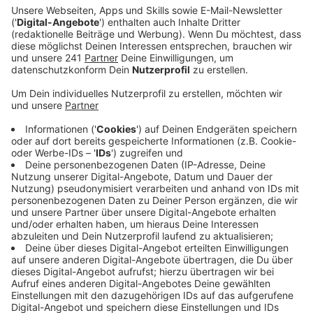
Betreuung von Kinder unter drei Jahren fehlen.
Veröffentlicht:
Mittwoch, 10.01.2024 11:09
Anzeige
Akuter Personalmangel sorgt nicht nur dafür,
dass Kitas ihre Betreuungszeiten einschränken
müssen. Teilweise müssen ganze Gruppen längerfristig
geschlossen werden. Einzelne Kitas können deshalb im
kommenden Jahr weniger Plätze anbieten. Gleichzeitig
fehlt das Personal, um fertig gebaute neue Kitas zu
eröffnen. Die Kita am Henkelmännchenplatz in
Opladen steht immer noch leer. Die Kita Fester Weg in
Steinbüchel muss als Ausweichquartier für andere
Kitas herhalten. Sie müssen wegen Sanierungen
umziehen.
Die Stadt arbeitet seit Jahren daran, mehr