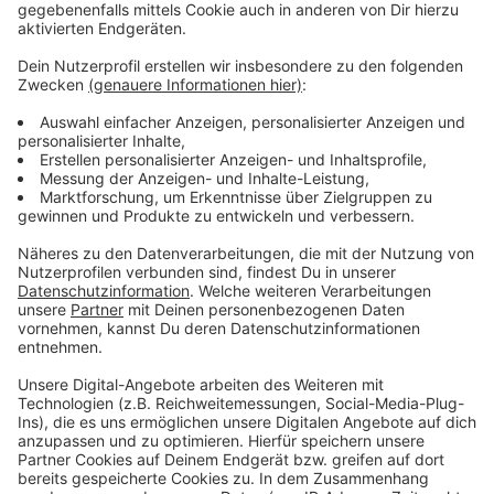
Betreuungsplätze zu schaffen. Aktuell laufen die
Planungen zu sieben weiteren neuen Kitas. Ohne
zusätzliches Personal wird sich die Lage aber wohl
erst einmal nicht entspannen.
Anzeige
Weitere Meldungen aus Leverkusen
Anzeige
Leverkusener Kampagne gegen Übergriffe
Änderungen beim Empfang von Radio Leverkusen
Ermittlungen nach Einsatz an Leverkusener Fankneipe
Anzeige