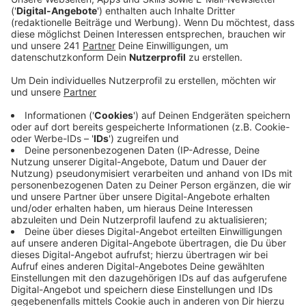
Anzeige
Auch bei uns in Leverkusen sind die kleinen Vögel aus
vielen Stadtteilen fast verschwunden. Grund dafür
sind fehlende Nist- und Futtermöglichkeiten, so der
NABU Leverkusen. Früher hätten vor allem
Rauchschwalben oft in Bauernhöfen genistet, von
denen es mittlerweile kaum mehr welche gibt.
Mehlschwalben, die draußen nisten, finden kaum mehr
Baumaterial. Und auch Insekten, von denen sich die
kleinen Vögel ernähren, gibt es bei uns immer weniger.
Deshalb appelliert der NABU an Hausbesitzer, die
Nester an ihren Hauswänden zu dulden und den Vögeln
so wichtigen Lebensraum zu erhalten.
Anzeige