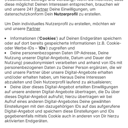
Anzeige
18 alkoholbedingte Unfälle waren es laut IT.NRW,
2022 waren es noch 31. Damit liegt Leverkusen im
bundesweiten NRW-Trend. Gesunken ist auch die Zahl
der Geschwindigkeitsüberschreitungen. Stattdessen
kam es dafür zu mehr Unfällen wegen ungenügend
Sicherheitsabstand. Insgesamt ist der Trend der
Unfallstatistik eher negativ, die Zahl der Unfälle mit
Personenschäden ist wieder angestiegen.
Anzeige
Mehr Meldungen aus Leverkusen
Anzeige