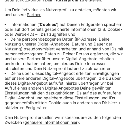
Veröffentlicht:
Mittwoch, 15.09.2021 15:49
Anzeige
Auch die Zusammenarbeit mit der Bundespolizei läuft
gut, sagte ein Sprecher. Der Bahnhof Opladen war in
den vergangenen Jahren immer wieder von
Vandalismus betroffen - vor allem der Aufzug. Er
wurde regelmäßig beschädigt und lief laut einer
Auswertung der Technischen Betriebe Leverkusen
zuletzt zu 70% nicht. Allein 2019 hat die Deutsche
Bahn wegen Vandalismus an Bahnhöfen in Deutschland
3,6 Millionen Euro ausgeben müssen.
Anzeige