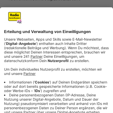
Anzeige
Ein Wochenende in London verbringen. Das ist der
Plan, den der Vater der Mutter im November 2021
vorgaukelt. Sie hat das Sorgerecht für das Mädchen,
denn die Eltern sind geschieden, beide haben neue
Ehepartner. Doch statt nach London fliegt der Vater
mit seiner Tochter nach Paraguay und bleibt dort. Der
Grund: Er möchte eine Impfung des zehnjährigen
Mädchens gegen das Coronavirus unterbinden. Mehr
zu dem Fall erfahrt ihr weiter unten.
Anzeige
Über 1.000 Fälle von Kindesentzug