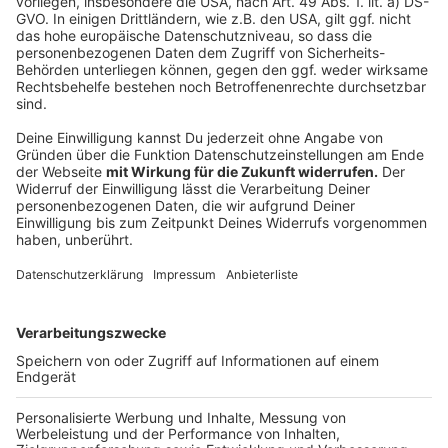
komplizierten Schritten, insbesondere wenn das
Ausland mit ins Spiel kommt, können auch Kosten
entstehen. Und das inmitten einer psychischen
Ausnahmesituation. In NRW hat sich der Verein "Wieder
zurück e.V." gegründet, um genau in solchen Fällen zu
unterstützen. Durch Erfahrung in anderen Fällen
können die Ehrenamtlichen zum Beispiel mit Know-
How unterstützen. Weitere Informationen erhaltet ihr
unter diesem Link
.
Anzeige
Anzeige