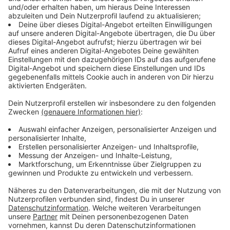
Anzeige
Situationen wie diese kommen in Deutschland immer
wieder vor. Auf Anfrage teilt das Bundeskriminalamt
(BKA) mit, dass es Anfang April 1.142 offene
Kindesentzüge gibt. Bei einem Kindesentzug wird im
Unterschied zur Kindesentführung die minderjährige
Person von einem Elternteil entführt, ohne die
Zustimmung des anderen Elternteils. 329
Minderjährige waren mit Stand des 1. April 2023 ins
Ausland entzogen.
Anzeige