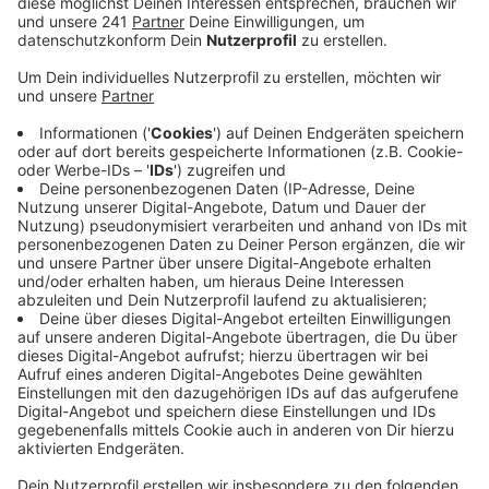
vornehmen die solche Etablissements rechtlich
gleichstellt. Ziel ist, dass die Betreiber solcher
Läden künftig keine Gesetzeslücken mehr
ausnutzen können.
Veröffentlicht:
Mittwoch, 10.03.2021 15:10
Anzeige
Wettannahmestellen fluten die Innenstädte und
machen sie kaputt, sagt die CDU. Wegen einer
gesetzlichen Grauzone können solche Annahmestellen
aktuell weiterhin neu eröffnen. Eine Gesetzesänderung
im NRW-Landtag könnte das ändern, sagt die CDU.
Und dann auch vielen anderen Kommunen in NRW beim
Kampf gegen solche Etablissements helfen.
Aktueller Aufhänger ist eine neue Wettannahmestelle