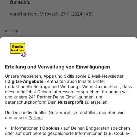
für euch.
Veröffentlicht:
Mittwoch, 27.11.2024 14:53
Anzeige
Auf das Spendensiegel achten
Anzeige
Hilfswerke können vom Deutschen Zentralinstitut für
soziale Fragen (DZI) ein Spendensiegel bekommen.
Das tragen rund 280 Organisationen, unter anderem
auch unsere
Aktion Lichtblicke
. Das Siegel kostet
Geld und belegt, dass eine Organisation mit den
Spenden sorgfältig und verantwortungsvoll umgeht.
Außerdem gibt es noch Siegel vom Deutschen
Spendenrat, der alle drei Jahre seine