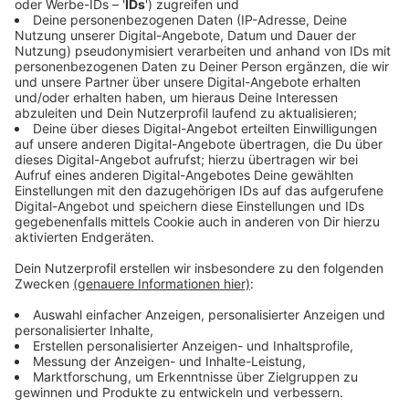
Mitgliedsorganisationen durch Wirtschaftsprüfer
kontrolliert und vom Verband Entwicklungspolitik und
Humanitäre Hilfe.
Anzeige
Sach- oder Geldspenden?
Anzeige
Grundsätzlich sind Geldspenden für die Organisationen
besser einsetzbar. Sachspenden müssen oft
transportiert werden und der Verwaltungsaufwand ist
höher. Außerdem können viele Waren vor Ort günstiger
eingekauft werden. Allerdings gibt es auch immer
wieder grade seriöse lokale Organisationen, die gezielt
um Sachspenden bitten. Fragt im Zweifel bei der