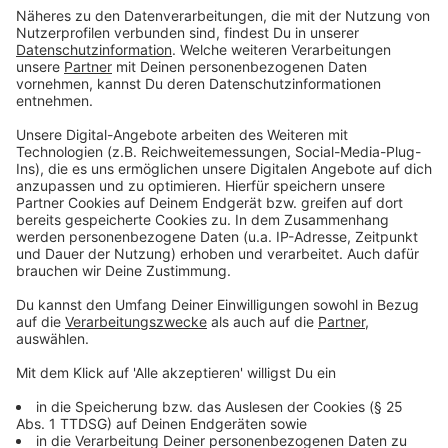
Organisation nach, was ihnen lieber ist.
Anzeige
Seröse Organisationen üben keinen Druck aus
Anzeige
Grade in Fußgängerzonen sind zur Weihnachtszeit viele
Organisationen unterwegs. Lasst euch dabei nicht
unter Druck setzte. Das machen laut dem DZI seriöse
Organisationen nicht. Auch verzichten solche auf zu
emotionale Spendenbriefe oder „Plakative, stark
emotionalisierende Texte und mitleiderregende oder
sogar die Menschenwürde verletzende Fotos sind
Kennzeichen unseriöser Briefwerbung“, so das DZI.
Grade bei größeren Katastrophen gibt es auch immer
wieder Organisationen, die sehr aggressiv auftreten