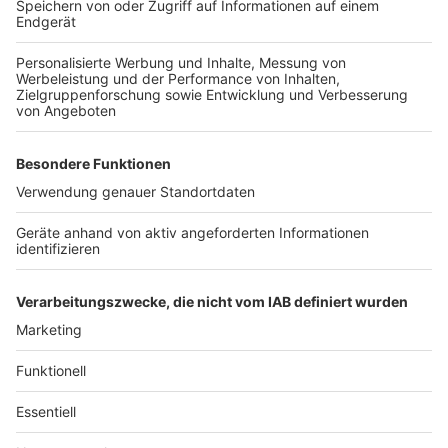
über 25 Jahren in NRW für Kinder und deren Familien im
Einsatz. Durch die Vernetzung über die 45
Lokalstationen kann sie schnell vor Ort helfen. Aber es
gibt auch viele andere, kleine gut vernetzte
Organisationen, die vor Ort helfen können. Auch andere
große Hilfswerke haben gute Kontakte. Hier hilft es
oft, sich über die jeweiligen Internetseiten zu
Informieren.
Autor: David Müller
Anzeige
Anzeige