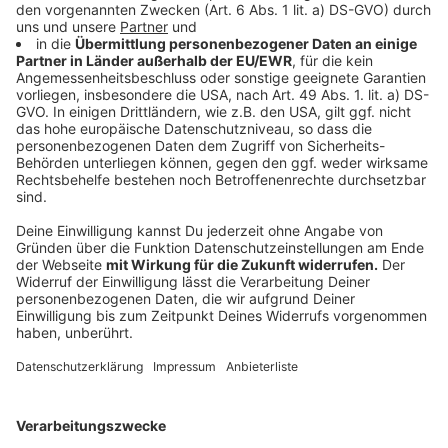
und bei denen ein Großteil der Spenden in der
Verwaltung versickert. Das DZI erlaubt den von ihm
ausgezeichneten Hilfswerken maximal 30 Prozent der
Spendensummen für die Verwaltung zu verwenden.
Die Aktion Lichtblicke liegt da sogar unter zehn
Prozent. Das heißt, hier wird das allermeiste Geld
direkt für die Menschen, die es brauchen eingesetzt.
Anzeige
Wie arbeiten die Organisationen vor Ort?
Anzeige
Auch sollte man bei Hilfswerken auf die Vernetzung
vor Ort achten. Nur so kann die Hilfe auch effizient
ankommen. Die
Aktion Lichtblicke
ist zum Beispiel seit