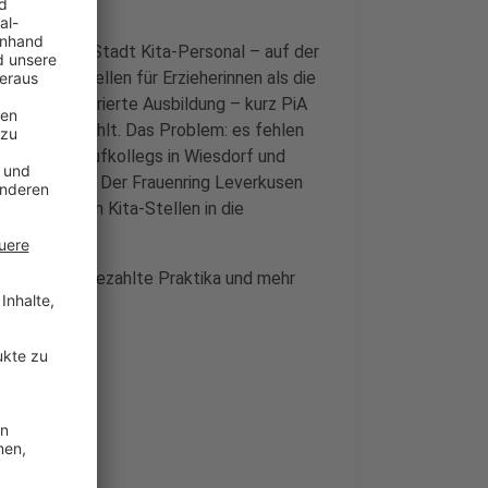
ite fehlt der Stadt Kita-Personal – auf der
sbildungsstellen für Erzieherinnen als die
e praxisintegrierte Ausbildung – kurz PiA
ehrjahr bezahlt. Das Problem: es fehlen
 mit dem Berufkollegs in Wiesdorf und
u schaffen. Der Frauenring Leverkusen
cht besetzen Kita-Stellen in die
erdem über bezahlte Praktika und mehr