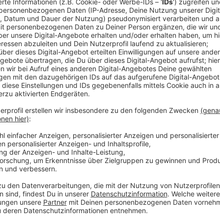
Es klingt fast ein bisschen paradox: auf der einen Se
anderen Seite gibt es viel mehr Bewerber auf freie Au
Stadt einstellen kann. Sie alle würden gerne eine neu
– machen. Hier werden Azubis schon ab dem ersten L
Schulplätze. Deshalb will die Stadt in Zukunft enger
Wermelskirchen zusammenarbeiten, um mehr Plätze z
schlägt außerdem vor, übriges Personalbudget aus ni
Ausbildung zu stecken.
Um mehr Personal zu gewinnen, denkt die Stadt auß
Bundesfreiwilligendienstler nach.
Anzeige
Weitere Meldungen aus Leverkusen
Anzeige