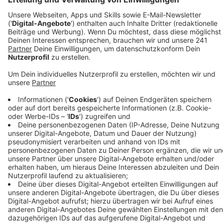
Veröffentlicht:
Freitag, 29.05.2020 15:49
Anzeige
Fragen sind dabei unter anderem, wie Eltern aktuell
Job und Kinderbetreuung miteinander unter einen Hut
bekommen und wie viele Stunden die Kindern dann
bald in die Kita dürfen. Kritiker sagen, dass die Kita-
Öffnung am 08. Juni Augenwischerei ist. Kinder
könnten nur zeitweise betreut werden, Eltern könnten
trotzdem noch nicht wieder voll arbeiten. Arbeitgeber
würden aber genau das von den Eltern erwarten.
Der Elternrat hat eine Online-Umfrage entwickelt, bei
der alle betroffenen Eltern anonym teilnehmen
können: