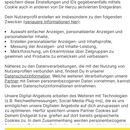
https://www.umfrageonline.com/s/5a95196?
fbclid=IwAR3h9T46nTNjSuhwCTHin01rgUE2jChAtL8sxk_Y
1VoQQ8RUuGKysGDE
Anzeige
Anzeige
Anzeige
Anzeige