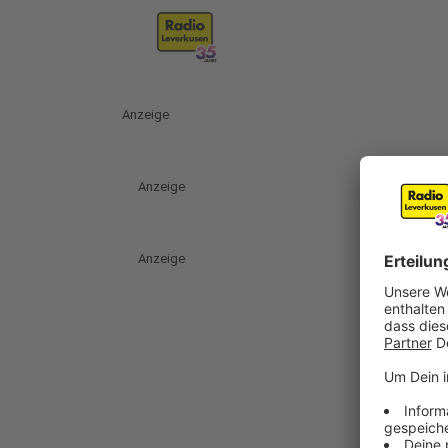
Anzeige
Anzeige
Anzeige