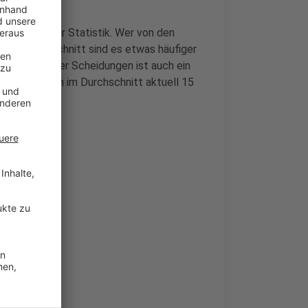
ndesamts für Statistik. Wer von den
lichen: Im Schnitt sind es etwas häufiger
i der Hälfte der Scheidungen ist auch ein
tfalen halten im Durchschnitt aktuell 15