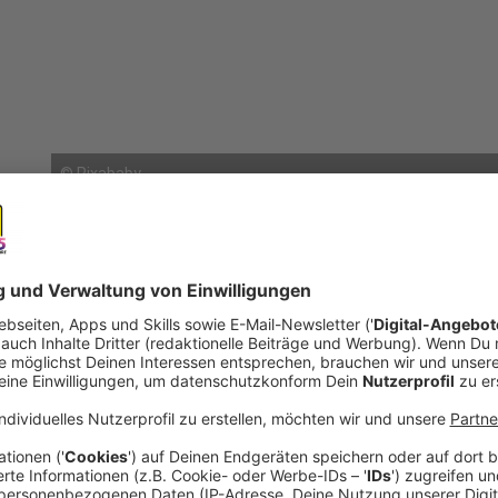
©
Pixababy
open_in_new
Teilen:
Wieder mehr Scheidungen in Leverk
In Leverkusen lassen sich wieder mehr Paare sch
Coronajahren waren es letztes Jahr knapp 100 Eh
sind.
Veröffentlicht:
Donnerstag, 27.06.2024 12:37
Anzeige