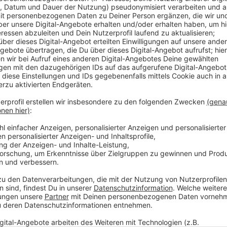
Insgesamt 467. Das zeigt eine neue Erhebung des La
Partnern die Scheidung einreicht, bleibt recht ausgeg
die Frauen, die sich rechtskräftig trennen wollen. Be
minderjähriges Kind betroffen. Ehen in Nordrhein-Wes
Jahre.
Anzeige
Mehr Meldungen aus Leverkusen
Anzeige
Diese Fähre soll bald in Leverkusen fahren
Welche Flächen in Leverkusen sollen frei werden?
Höhere Parkgebühren für SUVs in Leverkusen?