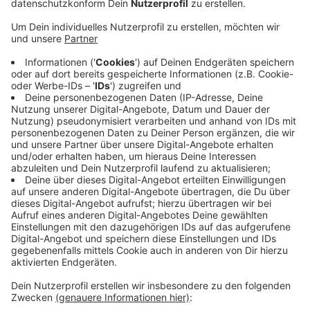
Tierpark wissen nicht genau, wer die Mutter der
Jungtiere ist.
Veröffentlicht:
Freitag, 06.03.2020 06:12
Anzeige
Damit die Kaninchen mehr Platz und Auslauf haben,
sind sie in das ehemalige Känguru-Gehege gezogen.
Das stand seit dem tödlichen Zwischenfall vor einem
guten Jahr leer. Der Wildpark freut sich außerdem über
eine Spende. Die Kneipe „Jraaduss“ aus Bürrig hat
einen Check von über 800 Euro übergeben. Schon im
dritten Jahr in Folge hat die Kneipe damit den Erlöse
der Weihnachtstombola gespendet.
Anzeige