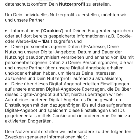
Anzeige
„Wilfried Schmickler zeigt Können auf allerhöchstem
Niveau und so, dass es noch lange in den Zuschauern
nachhallt“, heißt es in der Begründung der Jury. Dabei
hebt sie besonders sein Talent hervor, Politisches und
Alltägliches geschmeidig zusammenzubringen und
sowohl über den korrupten Politiker, als auch über den
bigotten Kleinbürger zu wettern.
Wilfried Schmickler kommt gebürtig aus Leverkusen
und ist hier groß geworden. Inzwischen lebt er in Köln.
Ganz aktuell tourt er mit seinem Bühnenprogramm „Es
hört nicht auf“ quer durch Deutschland. Die
Preisverleihung wird am Donnerstagabend im
Bayerischen Rundfunk übertragen.
Anzeige