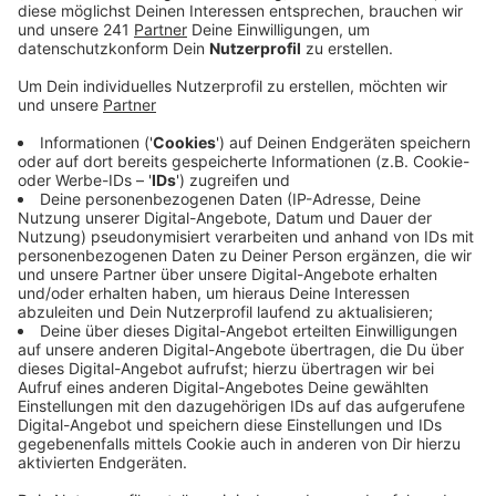
bekommen, hat der Integrationsrat Leverkusen
diese Woche die ersten Willkommenspakete
verteilt.
Veröffentlicht:
Freitag, 08.04.2022 06:39
Anzeige
Haltbare Lebensmittel, Hygieneartikel oder auch
Windeln für Babys – damit sollen die ukrainischen
Neuankömmlinge mit Hilfe der Willkommenspakete
erst einmal versorgt werden. Entsprechende Spenden
sind in den letzten Wochen vielfach beim Haus der
Integration in Manfort abgegeben worden. Zur ersten
Ausgabe der daraus gepackten Willkommenspakete
waren diese Woche über 100 Ukraine-Flüchtlinge
gekommen – ein überwältigender Auftakt, sagt der
Leverkusener Integrationsrat. Er will deswegen