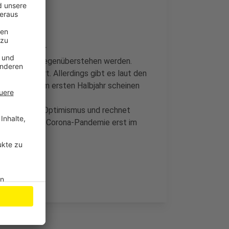
ses Jahr über
nsolvenzen gegenüberstehen werden.
en Jahr fort. Allerdings gibt es laut den
gründungen im ersten Halbjahr scheinen
 zu sein. Das
vor zu viel Optimismus und rechnet
wirkungen der Corona-Pandemie erst im