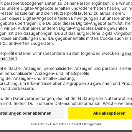
Anzeige
Creditreform geht davon aus, dass in Leverkusen die
2.000 Unternehmensneugründungen nur rund 1.500 I
Damit setzt sich der Positiv-Trend aus dem vergangen
Forschern einen Wermutstropfen: Viele der Existenz
aus der durch die Pandemie verursachte Not geboren
Wirtschaftsforschungsunternehmen warnt deswegen 
stattdessen damit, dass sich die tatsächlichen Aus
zweiten Halbjahr darstellen lassen.
Anzeige