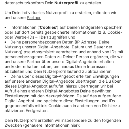
Veröffentlicht:
Montag, 17.10.2022 07:06
Anzeige
Der will in seiner aktuellen Umfrage zum Fahrradklima-
Test 2022 herausfinden, wo Politiker noch
nachbessern müssen. Beim letzten Mal hatte
Leverkusen mit der Schulnote vier minus
abgeschnitten. Kritisiert wurden von den Teilnehmern
beispielsweise schlechte Baustellenumleitungen, zu
wenige Falschparker-Kontrollen auf Radwegen und zu
schmale Radwege. Noch bis Ende November können
Interessierte am aktuellen Fahrradklima-Test
teilnehmen und ihre Meinung äußern. Den
entsprechenden Link gibt's
hier
.
Anzeige