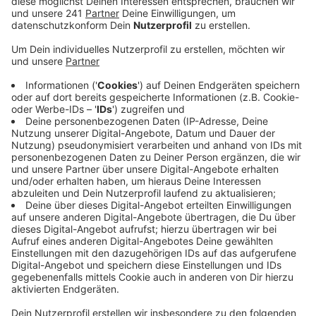
eine Gefahrenkarte zu Starkregen ins Internet
gestellt.
Veröffentlicht:
Mittwoch, 11.03.2020 14:19
Anzeige
Wie groß sind die Folgen von heftigem Regen wo bei
uns in der Stadt? Antworten auf diese Frage gibt es
auf insgesamt 40 Einzelplänen. Vor allem
Hauseigentümer können so schauen, ob ihr Grundstück
in einem der Überflutungsschwerpunkte liegt. So
sollen frühzeitig Schutzmaßnahmen ergriffen werden
können.
Besonders stark betroffen sind bei extremen
Niederschlagsereignissen zum Beispiel große Teile von
Hitdorf, Oberölbach in Pattscheid und der