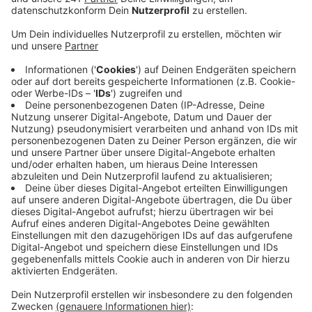
Veröffentlicht:
Dienstag, 22.12.2020 06:10
Anzeige
Der Wohnungsmarkt bei uns ist und bleibt angespannt
– zumindest im unteren und mittleren Bereich. Bei den
eher hochpreisigen Wohnungen ist die Lage demnach
nicht so dramatisch. Leverkusen gehört im ohnehin
teuren Rheinland inzwischen nicht mehr zu den
günstigen Städten. Inzwischen befinde man sich nach
Köln, Bergisch Gladbach und Langenfeld im Mittelfeld.
Die Experten erwarten, dass sich die Lage auch in den
kommenden Jahren nicht bessert. Grund ist unter
anderem, dass in unserer Stadt nur wenig gebaut wird
und es auch keinen nennenswerten Leerstand gibt.
Hier geht's zum
Wohnungsmarktbericht 2020.