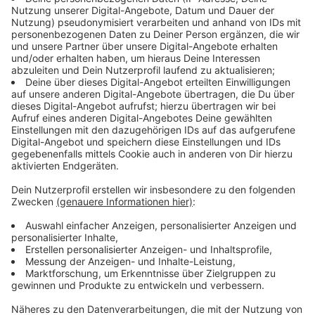
Gespräch:
"
Wenn wir lächeln und uns nicht bewusst
sind, warum wir lächeln, dann kann das einen deutlichen
positiven Effekt haben - darauf, wie wir uns allgemein
fühlen, ohne dass das Lächeln als solches wirklich eine
Indikation dafür ist, dass wir vorher was positives
erlebt haben".
Anzeige
Was passiert am World Smile Day?
Anzeige
World Smile Day heißt: Lächeln. Dazu finden auf der
ganzen Welt verschiedene Veranstaltungen statt, die
uns zum Lächeln bringen sollen. Viele Schulen und
Organisationen probieren an dem Tag sogar, den
Rekord des größten menschliche Smiley-Gesichts zu