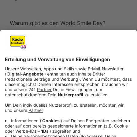
Warum gibt es den World Smile Day?
Anzeige
Der
World Smile Day
wurde 1999 von dem US-
amerikanischen Grafiker Havery Bell eingeführt. Dieser
ist ebenso Erfinder des bekannten schwarz gelben
Smileys, welcher ursprünglich zur Motivation seiner
Mitarbeiter sorgen und diese glücklicher machen
sollte. Es wurde anschließend der jährliche Tag des
Lächelns eingeführt, um auf die Freundlichkeit zu
seinen Mitmenschen aufmerksam zu machen. Seit nun
24 Jahren findet er jährlich am ersten Freitag im
Oktober statt. Auch das Lächeln an sich ist bedeutend
und wird durch den Welttag des Lächelns unterstützt,
Sozialpsychologe Guido Kiell sagt uns dazu im