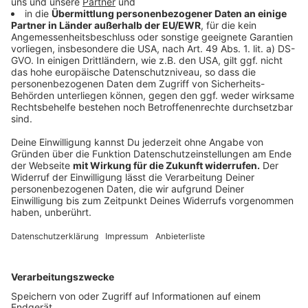
Acapella Konzerte
Zirkusauftritte
Einen Kuchen-Ess-Wettbewerb
Weitere Eindrücke zum World Smile Day könnt ihr
hier
finden.
Anzeige
Welche Bedeutung hat der World Smile Day?
Anzeige
Natürlich gibt es den Weltlachtag nicht einfach so.
Der Sinn dahinter ist es, seine Mitmenschen zu
respektieren und gemeinsam mit diesen zu Lachen.
Das Lachen ist auch für unsere Gesundheit wichtig,
denn durch Lachen werden Endorphine ausgeschüttet,