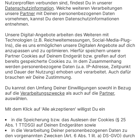
brechen. Hierfür stellen sich die Menschen schwarz
gelb gekleidet auf und machen dabei ein Smiley
Gesicht nach.
Es werden ebenso Smiley-Leckereien verteilt und
unter anderem finden verschiedene Events in
Krankenhäusern statt. Bilder von den verschiedensten
Aktionen werden in den Sozialen Medien geteilt, so
dass sich jeder quasi beteiligen kann. In der
Heimatstadt Worcester (England) des World Smile
Days finden zudem noch einige weitere Aktivitäten
statt, unter anderem die folgendem:
Das Erstellen des weltgrößten menschlichen
Smiley Gesichtes
Das in die Luft lassen von Ballons mit world
smiley day Nachrichten
Verschiedene Chor Auftritte
HHeißluftballons