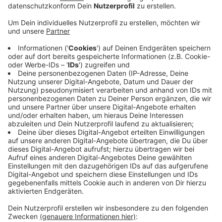
ein alarmierendes Zeichen, heißt es.
Veröffentlicht:
Donnerstag, 02.09.2021 10:17
Anzeige
Nach den ersten Reinigungsarbeiten des Wassers sind
jetzt die Ufer dran. Bis die Wuppertalsperre komplett
saniert ist, wird es aber Monate dauern. Parallel zu den
Aufräumarbeiten findet eine ständige Kontrolle der
Schadstoffbelastung von Wasser und Erdreich statt.
Für uns in Leverkusen ist die Wuppertalsperre vor
allem für den Pegelausgleich der Wupper von
Bedeutung. Da sie eine Brauchwassertalsperre ist,
beziehen wir KEIN Trinkwasser aus ihr.
Anzeige