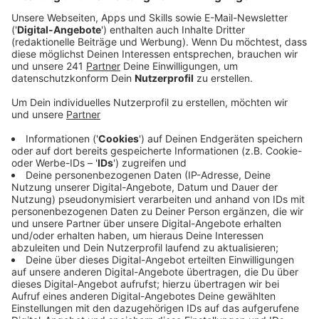
Prüfteams erhöhen.
Veröffentlicht:
Dienstag, 09.04.2024 11:10
Anzeige
Busse bereits mit Videoüberwachung
ausgestattet
Anzeige
Die Wupsi hat in den letzten Monaten Testreihen mit
den kleinen tragbaren Kameras durchgeführt,
Datenschutzanforderungen geprüft und die Kosten
kalkuliert – und kommt zu dem Schluss, dass die
Bodycams sich vorerst nicht lohnen. Man habe bereits
Videoüberwachung in sämtlichen Bussen, die genüge –