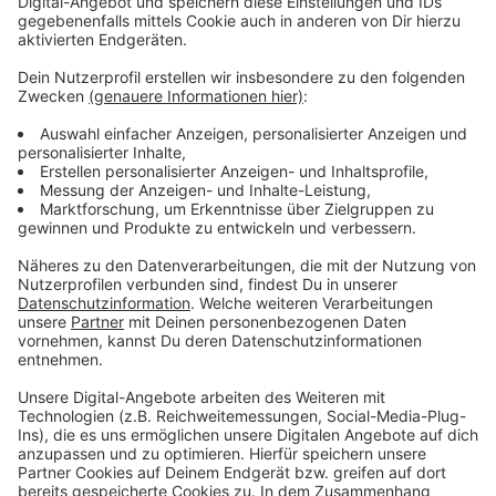
aber die Entscheidung könnte sich in Zukunft auch
wieder ändern, so das Unternehmen. Bodycams sind
zum Beispiel bei der KVB im Einsatz, um Randalierer
abzuschrecken und im Notfall kriminelle Handlungen
aufzeichnen zu können.
Anzeige
Weitere Meldungen aus Leverkusen
Anzeige
Leverkusener Hilfskonvoi startet nach Charkiw
Leverkusen-Rheindorf: Anklage wegen Mord an
schwangerer Frau
Leverkusener Stadtrat: Nächster Schritt zum
Landschaftsplan