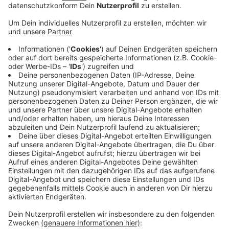
Anzeige
Seit März hat die Wupsi die Linien 251 und 253
übernommen. Der vorherige Betreiber war insolvent
gegangen.
Aktuell ist der Plan, dass die Wupsi die Strecken
langfristig übernehmen soll. Das würde
Planungssicherheit schaffen. Derzeit läuft die
Übernahme mit Vorbehalt nur zwei Jahre lang.
Die ersten politischen Hürden für den langfristigen
Plan hat die Wupsi allerdings schon genommen. Der
nächste Schritt steht im Juni an. Da berät der
Stadtrat über den Plan.
Anzeige