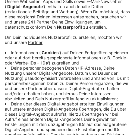
Malerei, Zeichnung Skultur, Graffiti, Fotografie,
Video oder Medienkunst. Eine Fachjury wählt die
besten Einreichungen aus.
Veröffentlicht:
Donnerstag, 26.02.2026 12:07
Anzeige
Preis
Anzeige
Die ausgewählten Teilnehmer können dann ein neues
Kunstwerk schaffen – sie werden Teil einer
Ausstellung und haben die Chance auf Sachpreise in
Höhe von insgesamt 2.000 Euro. Der Young Art Award
findet im Rahmen der 75-Jahre-Jubiläums-
Feierlichkeiten vom Museum Morsbroich statt.