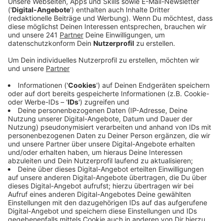
Dieser Song erinnert schwer an die eigene Kindheit
oder Jugend. Damals als "Samba Di Janeiro" von Bellini
die Charts stürmte und bis heute einer der Sommerhits
schlechthin ist, waren YouNotUs gerade im
Grundschulalter. Aber auch sie scheint der Song
geprägt zu haben, sonst würden sie ihn nicht für ihre
neue Single "Samba" adaptieren. Zusammen mit
Sänger Louis III ist ein Dance- und Partytrack
entstanden, der auf Parties und Festivals mit
Sicherheit häufiger zu hören sein wird.
Anzeige
Wir benötigen Ihre
Zustimmung, um den YouTube