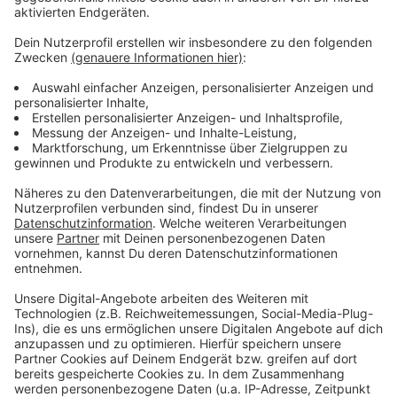
Video-Service zu laden!
Wir verwenden einen Service eines
Drittanbieters, um Videoinhalte
einzubetten. Dieser Service kann
Daten zu Ihren Aktivitäten
sammeln. Bitte lesen Sie die
Details durch und stimmen Sie der
Nutzung des Service zu, um dieses
Video anzusehen.
Mehr Informationen
Es geht weiter mit einem Sommerhit, diesmal aus dem
Hause YouNotUs. Sie haben sich mit Louis III
Akzeptieren
zusammengetan. Dabei herausgekommen ist "Samba".
powered by
Usercentrics Consent
Anzeige
Management Platform