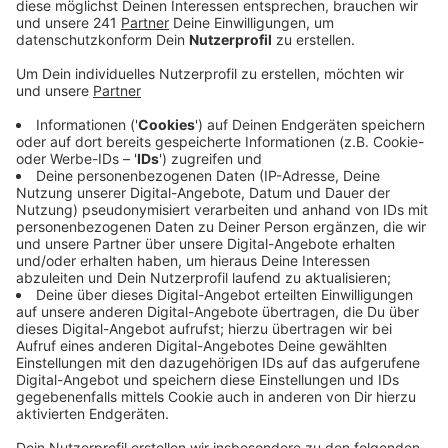
Veröffentlicht:
Freitag, 08.05.2020 06:26
Anzeige
Da gelte es, aktuell besonders vorsichtig zu fahren.
Erst gestern sind morgens um 6.30 Uhr zwei Radfahrer
an der Ecke Olof-Palme-Straße / Europaring
zusammengestoßen. Einer von ihnen musste mit
schweren Kopfverletzungen stationär ins Krankenhaus
eingeliefert werden.
Außerdem hatte es bereits in der Nacht auf
Donnerstag einen schweren Unfall eines
Motorradfahrers in Lützenkirchen gegeben – er war
von der Straße abgekommen, hatte dabei zwei
parkende Autos gestreift und zog sich einen offenen
Bruch am Knie zu.