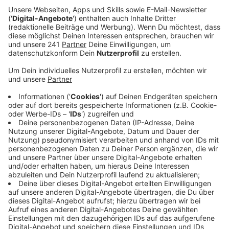
in unserer Stadt.
Veröffentlicht:
Dienstag, 09.12.2025 12:39
Anzeige
Geplante Fertigstellungen 2026
Anzeige
Im kommenden Jahr soll zum Beispiel die Sanierung
des Werner-Heisenberg-Gymnasiums abgeschlossen
werden, genauso wie der Neubau der
Regenbogengrundschule in Manfort. Die Arbeiten dort
will sich die Stadt zum Vorbild nehmen. Sie gehen
besonders schnell, weil die Stadt das gesamte
Projekt an eine einzige Firma vergeben hat. Das geht
schneller als die Maßnahmen einzeln zu vergeben, ist