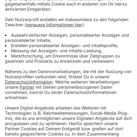
rechtlich aber nur in Ausnahmefällen möglich.
Hoffnung setzt die Stadt außerdem in die Gründung
einer Schulbaugesellschaft. Sie soll einige Projekte
übernehmen und schneller vorantreiben.
Anzeige
Weitere Meldungen aus unserer Stadt
Anzeige
5-Euro-Gutschein für die eezy.nrw-App in Leverkusen
Leverkusen: Bauarbeiten an der Regenbogenschule
gehen voran
Viele Krankschreibungen in Leverkusen