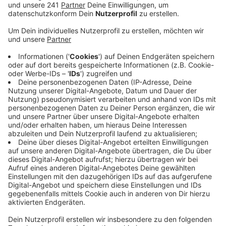
Abend auf Behinderungen einstellen.
Veröffentlicht:
Donnerstag, 21.04.2022 12:01
Anzeige
Die Autobahn GmbH sperrt heute ab 22 Uhr die
Verbindung von der A59 oder von der Rheinallee
kommend auf die A1, und zwar in beide
Fahrtrichtungen. Voraussichtlich zehn Tage lang
müssen Autofahrer eine ausgeschilderte Umleitung
fahren. Die neue Rheinbrücke nimmt unterdessen
immer mehr Form an. Nachdem bereits Anfang März
rechtsrheinisch mit der ersten Stahlmontage
begonnen wurde, beginnt laut der Autobahn GmbH in
den nächsten Tagen auch die Stahlmontage auf der
linken Rheinseite. Dafür treffen in den nächsten
Wochen per Schiff auch weitere Stahlbauteile auf der