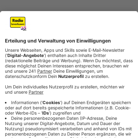
Anzeige
Zeugenaufruf nach dem Brand
Anzeige
(Stand: 11:00 Uhr)
Die Polizei hat den Brandort
untersucht und schließt ein Fremdverschulden nicht
aus. Deswegen bittet sie jetzt um Hinweise aus der
Bevölkerung. Falls jemand am Dienstag vor 6:00 Uhr
verdächtige Personen am Brandort in der Saarstraße
gesehen hat, soll er sich melden:
telefonisch unter 0221 229-0