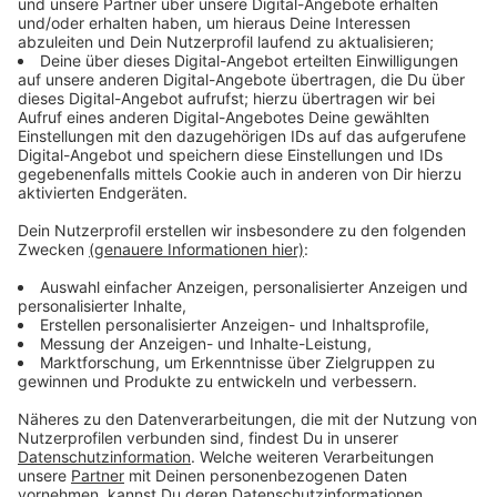
oder per E-Mail an poststelle.koeln@polizei.nrw.de
Anzeige
Rauchgas in der Luft
Anzeige
Durch den Brand trat eine größere Rauchbelastung
auf. Deswegen hat die NINA-Warnapp im ganzen
Stadtgebiet ausgelöst. Anwohner in der Nähe wurden
aufgefordert, Fenster und Türen zu schließen und
Lüftungs- und Klimaanlagen auszuschalten.
Anzeige
Löscharbeiten schnell erfolgreich