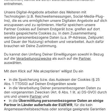
Anzeige
Gegen 7:00 Uhr konnte der Brand bereits gelöscht
werden. Anschließend wurden Nachlöscharbeiten
durchgeführt.
Anzeige
Eine unverletzte Person gerettet
Anzeige
Ein Mensch befand sich in dem brennenden Haus. Die
Person wurde von der Feuerwehr aus dem Haus
gerettet, ist aber soweit unverletzt, dass sie nicht ins
Krankenhaus musste.