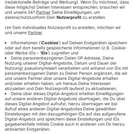
kommend nach links abgebogen und ihn
angefahren haben soll.
Veröffentlicht:
Dienstag, 30.04.2024 14:20
Anzeige
Unfallverursacherin erst noch als Helferin vor
Ort
Anzeige
Zeugenaussagen zufolge soll die Fahrerin gemeinsam
mit einigen Passanten geholfen haben, dem ersten
Anschein nach hatte sich der Fußgänger nicht verletzt
und konnte später auch selbstständig nach Hause
gehen. Weil er sich am nächsten Tag aber doch einen