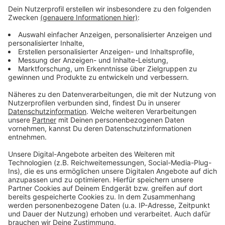
Arzt suchen musste und den Unfall bei der Polizei
gemeldet hat, sucht die Polizei jetzt nach der
Unfallverursacherin und weiteren Ersthelfern.
Wenn ihr Informationen habt, könnt ihr euch
telefonisch unter 0221 229-0 oder per E-Mail an
poststelle.koeln@polizei.nrw.de melden.
Anzeige
Anzeige
Anzeige