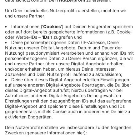
genommen hatte.
Veröffentlicht:
Donnerstag, 03.02.2022 14:16
Anzeige
Laut Polizei hat der Autofahrer daraufhin nur kurz
gebremst, ist dann aber über die Nobelstraße in
Richtung Albert-Einstein-Straße davongefahren, ohne
zu helfen. Wer Auskünfte zu dem Autofahrer geben
kann oder den Vorfall beobachtet hat, sollte sich bei
der Polizei melden: unter der Rufnummer 0221 229-0
oder per E-Mail
an poststelle.koeln@polizei.nrw.de
entgegen. Zuständig ist
das Verkehrskommissariat 2.
Anzeige