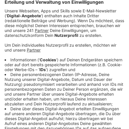
Anzeige
Am Samstagabend sollen drei dunkel gekleidete
Personen einen Mann aus Much auf den Kopf
geschlagen und ihn zu Boden gezerrt haben, um ihm
Geld und Smartphone wegzunehmen. Am Montag
sollen mehrere Täter nach einem ähnlichen Schema
einen 68-jährigen überfallen und ausgeraubt haben.
Beide Opfer wurden leicht verletzt, beide Male sollen
die Überfälle im direkten Umfeld des Fährhafens
stattgefunden haben, gegen 22 Uhr. Die Polizei
überprüft noch, ob es dieselben Täter waren oder ein
Zusammenhang zwischen den Taten besteht. Deshalb
ist sie dringend auf Zeugen angewiesen, die am
Samstag oder am Montag gegen 22 Uhr etwas
Verdächtiges in der Nähe des Fährhafens beobachtet