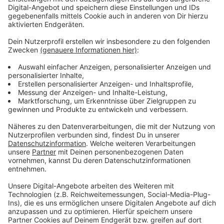
haben.
Zeugen, die Hinweise zum Tatgeschehen oder den
Flüchtigen geben können, werden
gebeten, sich
telefonisch unter 0221 229-0 oder per E-Mail an
poststelle.koeln@polizei.nrw.de bei den Ermittlern des
Kriminalkommissariats 14 zu melden.
Anzeige
Mehr Meldungen aus Leverkusen:
Anzeige
Nachtwanderungen zu Fledermäusen und
Siebenschläfern in Leverkusen
Trauerfeier für Ex-Bayer04-Trainer Christoph Daum