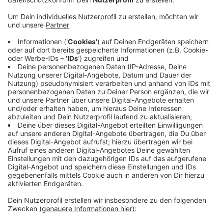
Anzeige
Tatort sind die Teststellen von Coronapoint in der
Straße Pützdelle in Rheindorf und am Marktplatz in
Opladen. Laut Polizei müssen die bisher unbekannten
Täter hier zwischen Dienstagabend 20 Uhr und
Mittwochmorgen vor 7 Uhr eingebrochen sein. Wer in
diesem Zeitraum etwas Auffälliges rund um die
Testzentren beobachtet hat, soll sich bitte bei der
Polizei melden telefonisch unter 0221 229-0 oder per
E-Mail unter
poststelle.koeln@polizei.nrw.de
bei den
Ermittlern des Kriminalkommissariats 71.
Anzeige