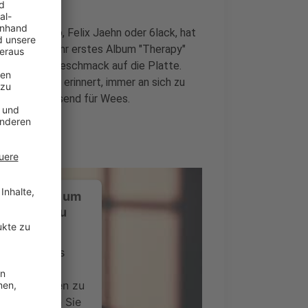
ten mit Kygo, Felix Jaehn oder 6lack, hat
23 wird sie ihr erstes Album "Therapy"
nun einen Vorgeschmack auf die Platte.
 einen daran erinnert, immer an sich zu
pisch und passend für Wees.
ustimmung, um
-Service zu
ervice eines
ideoinhalte
ce kann Daten zu
 Bitte lesen Sie