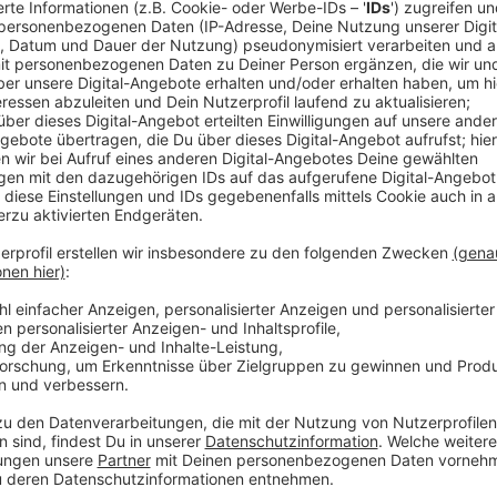
Nach einigen Singles, ihrer ersten EP, Zusammenarbei
Zoe Wees Nachrichten für alle Fans. Im November 20
veröffentlichen! Mit der Single "Lightning" gibt sie 
"Lightning" ist eine Motivations- und Powerhymne, die
glauben und sich niemals unterkriegen zu lassen. Ty
Anzeige
Wir benötigen Ihre Z
den YouTube Video
laden!
Wir verwenden einen S
Drittanbieters, um V
einzubetten. Dieser Servi
Ihren Aktivitäten sammeln.