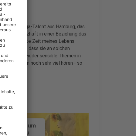
 Wees, das Mega-Talent aus Hamburg, das
st so schmerzhaft in einer Beziehung das
 wirklich harte Zeit meines Lebens
gen erkennen, dass sie an solchen
r auch immer wieder sensible Themen in
 Jahrzehnten noch sehr viel hören - so
ustimmung, um
-Service zu