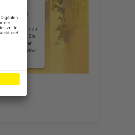
ervice eines
ideoinhalte
ce kann Daten zu
 Bitte lesen Sie
timmen Sie der
um dieses Video
.
onen
nsent Management