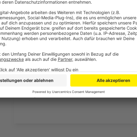
laden!
Wir verwenden einen S
Drittanbieters, um V
einzubetten. Dieser Servi
Ihren Aktivitäten sammeln.
die Details durch und s
Nutzung des Service zu, 
anzusehen
Mehr Informati
Zoe Wees - Third Wheel
Akzeptieren
Anzeige
powered by
Usercentrics Co
Platform