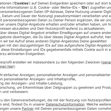
Anzeige
In ihrer neuen Single "Third Wheel“ beschreibt Zoe
Gefühl von Einsamkeit und Ausgeschlossenheit: "Es i
fünfte Rad am Wagen zu sein. Der Song geht auf eine
zurück. Ich hoffe, dass Leute mit ähnlichen Erfahrun
gewachsen sind." Durch ihre Offenheit rücken bei ih
den Vordergrund. Von Zoe werden wir in den nächsten
viel ist sicher.
Anzeige
Wir benötigen Ihre Z
den YouTube Video