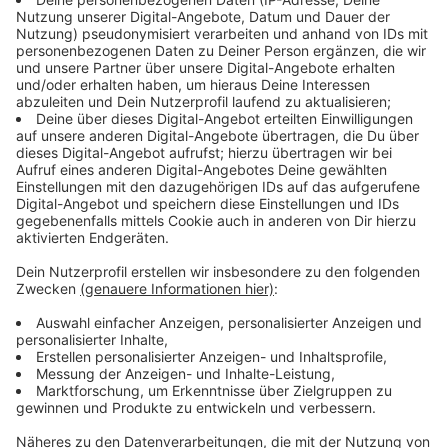
benötigt
Anzeige
Mit dem Transfer von Arapaimas in dieser Größe
hätten beide Zoos Neuland betreten und
Zoogeschichte geschrieben. Der geplante Transport
sei mehrere Monate vorbereitet worden. An zwei
aufeinanderfolgenden Tagen seien die Fische auf den
etwa 200 Kilometern in einer eigens für den Transport
angefertigten, wassergefüllten Hängematte in einem
beheizten Lkw transportiert worden. Für das Verladen
habe es mehr als 20 Zoo-Mitarbeiter gebraucht.
Während der rund zweieinhalbstündigen Fahrt habe es
regelmäßige Stopps zur Kontrolle gegeben.
Anzeige