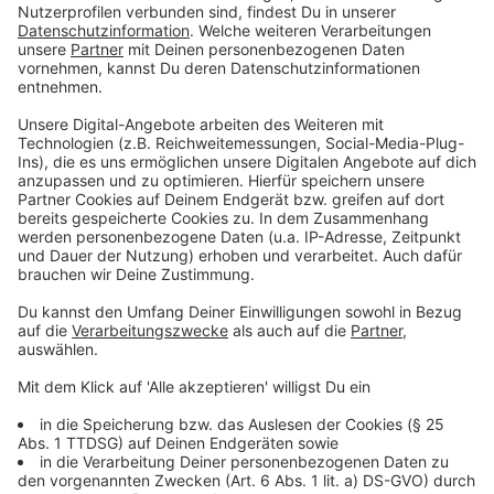
Anzeige
Unterwasserwelt im Zoo Duisburg mit neuer
Attraktion
Anzeige
Angekommen in Duisburg wurden die
Arapaimas
dann
mit einem fest installierten Kran in der Tropenhalle in
ihr neues Zuhause gebracht. Nach knapp einer Woche
Eingewöhnung schwimmen die Neuankömmlinge nun
zusammen mit drei deutlich kleineren Artgenossen und
anderen Fischarten in der Unterwasserwelt am
Kaiserberg. "Arapaimas sind eindrucksvolle Tiere. Sie
leben nur in wenigen Zoologischen Gärten und sind
etwas ganz Besonderes", sagte Zoo-Kuratorin Taissa
Faust.