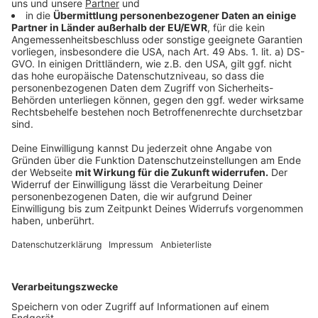
Anzeige
Das ist der Arapaima-Fisch
Anzeige
Die größten Schuppen des Arapaima zeichnen sich
durch eine auffällige rote Färbung auf. Ein Umstand,
weswegen die Tiere in der Sprache der Ureinwohner
auch Pirarucu (= roter Fisch) genannt werden. In ihrer
ursprünglichen Heimat setzen Lebensraumverlust,
illegaler Handel und Überfischung den Beständen des
Arapaima zu. Große Exemplare von drei Metern sind
selten geworden. Tiere, die historischen
Aufzeichnungen zufolge sogar eine Länge von über
vier Metern erreicht haben sollen, gibt es nicht mehr.
Als Raubfisch bewohnt der Arapaima langsam