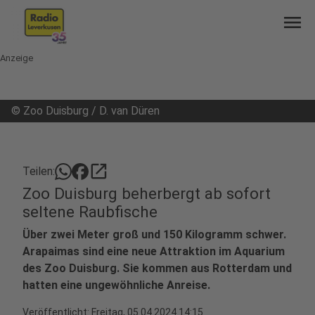
menu
Anzeige
©
Zoo Duisburg / D. van Düren
open_in_new
Teilen:
Zoo Duisburg beherbergt ab sofort
seltene Raubfische
Über zwei Meter groß und 150 Kilogramm schwer.
Arapaimas sind eine neue Attraktion im Aquarium
des Zoo Duisburg. Sie kommen aus Rotterdam und
hatten eine ungewöhnliche Anreise.
Veröffentlicht:
Freitag, 05.04.2024 14:15