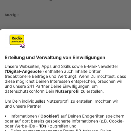
Anzeige
Zum ersten Mal in der Geschichte des Zoos in
Duisburg sind zwei Riesenfische aus einem Zoo in den
Niederlanden per Tiertransport ins Ruhrgebiet
gebracht worden. Die südamerikanischen Raubfische
Arapaimas mit einer Länge von jeweils rund 2,50
Metern und einem Gewicht von mehr als 150
Kilogramm seien vergangene Woche aus Rotterdam
angekommen und jetzt auch für Zoobesucher zu
sehen.
Das erklärte der Zoo nach Ostern.
Anzeige
Anreie per Auto - 20 Mitarbeiter wurden