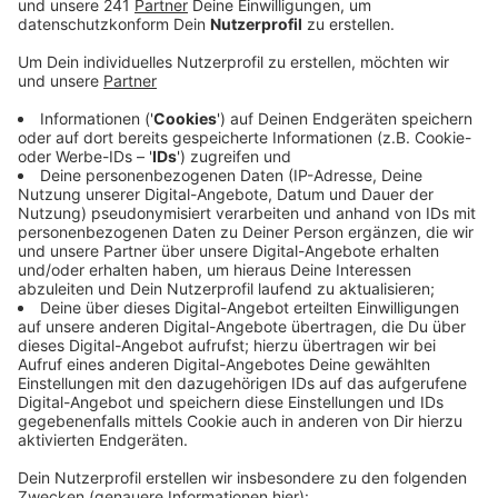
Industriestandorte in Köln war stärker belastet.
Veröffentlicht:
Donnerstag, 18.03.2021 14:28
Anzeige
Greenpeace sagt die Behörden sind am Zug. Sie sollen
so schnell wie möglich klären, woher die
Plastikpartikel im Rhein kommen. Über 0,5 winzige
Plastikpartikel pro Kubikmeter Wasser haben die
Umweltschützer bei ihren Proben im letzten Herbst
bei uns in Leverkusen gefunden. In Dormagen waren es
sogar bis zu sechs Mal so viele.
Die Behörden sollten jetzt dagegen steuern, heißt es
von Greenpeace. Die Umweltschützer sehen aber auch
die Industrie-Unternehmen am Rhein selbst in der
Pflicht. Sie sollten möglichst sauber produzieren und
auf Einwegplastik verzichten.