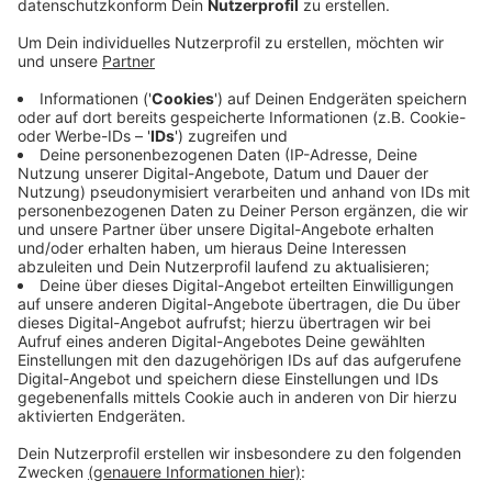
Veröffentlicht:
Montag, 13.06.2022 06:37
Anzeige
Demnach seien auch Immobilien im oberen
Mietpreissegment immer beliebter. Das werde sich
auch in den nächsten drei bis fünf Jahren nicht ändern,
so der GBO. Verantwortlich dafür seien zu wenig
verfügbare Immobilien und immer mehr Einwohner in
Leverkusen. Der Verein geht nach Zahlen der NRW-
Landesstatistiker davon aus, dass in den nächsten
dreizehn Jahren rund 5.000 Einwohner mehr bei uns in
der Stadt leben. Die städtischen Planer gehen von
mehr als doppelt so vielen aus.
Anzeige