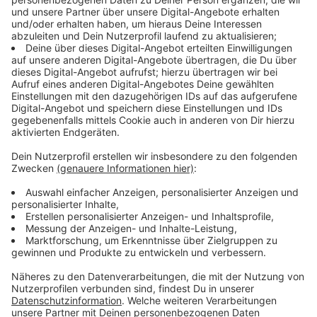
Anzeige
Noch ist der Anteil der Solarenergie am Strommix bei
uns überschaubar, er wächst aber stetig. Im
vergangenen Jahr haben Solaranlagen bereits knapp
zehn Prozent des benötigten Stroms in Deutschland
erzeugt. Das Potential der Solarenergie ist sehr groß,
sagt Energieforscher Christoph Kost vom Fraunhofer
Institut. Damit meint er nicht nur so große Kraftwerke
wie dem Solarpark Werneuchten bei Berlin. Mit der
kommenden Pflicht, dass auf Neubauten Solaranlagen
installiert werden müssen und immer mehr
Privathaushalten, die sich etwa Balkonanlagen
anschaffen, sei man auf einem guten Weg. Und den
Strom werden wir aufgrund von mehr Elektromobilität
und Luftwärmepumpen als Ersatz für Gas-Heizung
auch brauchen.