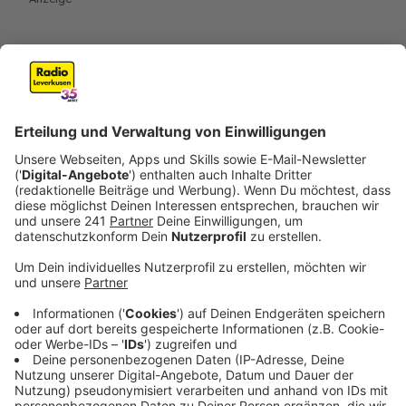
Dieser Sommer mit Rekorden bei den Sonnenstunden
war sicherlich richtig gut für so ein Solarkraftwerk. Im
Winter liefert es dann natürlich weniger Strom. Aber
Solaranlagen funktionieren auch im Winter, sagt Daniel
Richter. Es müsse schon komplett dunkel sein, dass es
gar keinen Strom mehr produziert. Im Winter bricht die
Anlage um etwa vier Fünftel ein, heißt es werden im
Vergleich zum Sommer nur noch rund 20 Prozent
Strom produziert. Der Schlüssel ist ein Strommix aus
verschiedenen Energieformen mit einem möglichst
hohen Anteil an erneuerbaren Energien, bei dem Strom
aus Sonnenkraft ein Teil ist.
Anzeige
Die Zukunft der Solarenergie in Deutschland