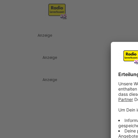
Anzeige
Anzeige
Anzeige