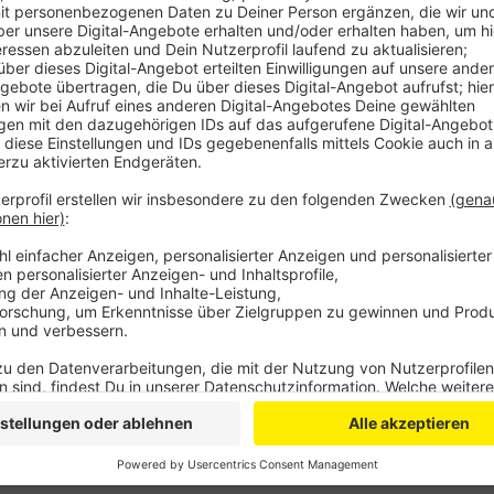
Deswegen können bis einschließlich Freitag nur Besu
Die Stadt will hierzu im Rahmen der Möglichkeiten 
Wer seinen Führerschein abholen möchte oder einen 
möchte braucht keinen Online-Termin. Diese Angebo
werden.
Termine
können hier vereinbart werden.
Anzeige